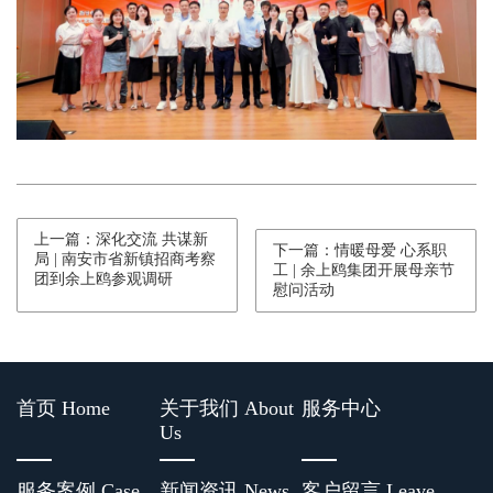
上一篇：深化交流 共谋新
下一篇：情暖母爱 心系职
局 | 南安市省新镇招商考察
工 | 余上鸥集团开展母亲节
团到余上鸥参观调研
慰问活动
首页 Home
关于我们 About
服务中心
Us
服务案例 Case
新闻资讯 News
客户留言 Leave