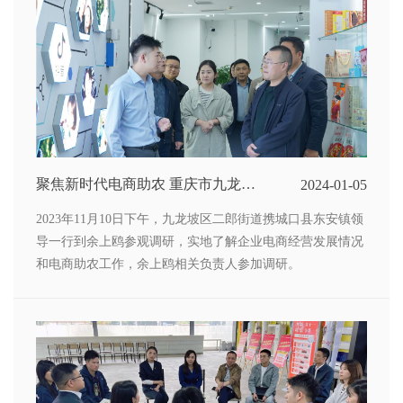
聚焦新时代电商助农 重庆市九龙坡
2024-01-05
区二郎街道、城口县东安镇领导莅临
2023年11月10日下午，九龙坡区二郎街道携城口县东安镇领
余上鸥参观调研
导一行到余上鸥参观调研，实地了解企业电商经营发展情况
和电商助农工作，余上鸥相关负责人参加调研。